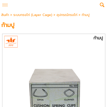
สินค้า
>
ระบบกรงไก่ (Layer Cage)
>
อุปกรณ์กรงไก่
> ก้ามปู
ก้ามปู